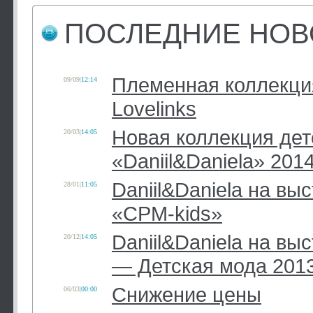
ПОСЛЕДНИЕ НОВ
Племенная коллекци
09/09
|
12:14
Lovelinks
Новая коллекция дет
20/03
|
14:05
«Daniil&Daniela» 201
Daniil&Daniela на вы
28/01
|
11:05
«CPM-kids»
Daniil&Daniela на вы
20/12
|
14:05
— Детская мода 201
Снижение цены
06/03
|
00:00