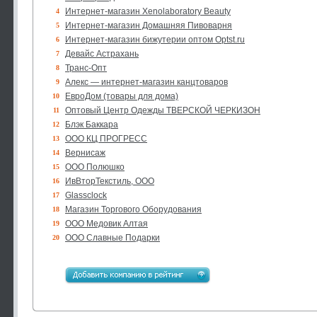
Интернет-магазин Xenolaboratory Beauty
4
Интернет-магазин Домашняя Пивоварня
5
Интернет-магазин бижутерии оптом Optst.ru
6
Девайс Астрахань
7
Транс-Опт
8
Алекс — интернет-магазин канцтоваров
9
ЕвроДом (товары для дома)
10
Оптовый Центр Одежды ТВЕРСКОЙ ЧЕРКИЗОН
11
Блэк Баккара
12
ООО КЦ ПРОГРЕСС
13
Вернисаж
14
ООО Полюшко
15
ИвВторТекстиль, ООО
16
Glassclock
17
Магазин Торгового Оборудования
18
ООО Медовик Алтая
19
ООО Славные Подарки
20