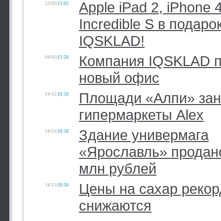
Apple iPad 2, iPhone 
23/05
|
13:05
Incredible S в подар
IQSKLAD!
Компания IQSKLAD п
04/05
|
15:58
новый офис
Площади «Алпи» за
14/11
|
18:59
гипермаркеты Alex
Здание универмага
14/11
|
18:58
«Ярославль» продано
млн рублей
Цены на сахар рекор
14/11
|
18:58
снижаются