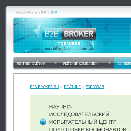
Сегодня
08 августа 2026
|
18:28
РЕЙТИНГ САЙТОВ
РЕЙТИНГ КОМПАНИЙ
ТЕНДЕР
B2B-BROKER.RU
->
РЕЙТИНГ
->
ТОРГОВЛЯ
НАУЧНО-
ИССЛЕДОВАТЕЛЬСКИЙ
ИСПЫТАТЕЛЬНЫЙ ЦЕНТР
ПОДГОТОВКИ КОСМОНАВТОВ