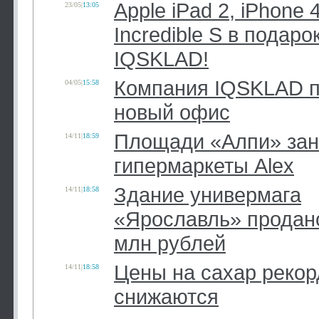
Apple iPad 2, iPhone 
23/05
|
13:05
Incredible S в подар
IQSKLAD!
Компания IQSKLAD п
04/05
|
15:58
новый офис
Площади «Алпи» за
14/11
|
18:59
гипермаркеты Alex
Здание универмага
14/11
|
18:58
«Ярославль» продано
млн рублей
Цены на сахар рекор
14/11
|
18:58
снижаются