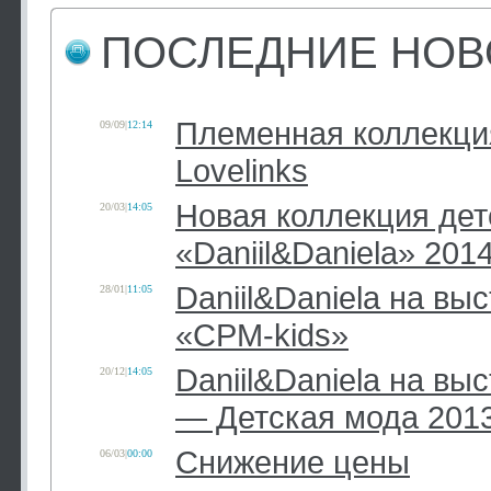
ПОСЛЕДНИЕ НОВ
Племенная коллекци
09/09
|
12:14
Lovelinks
Новая коллекция дет
20/03
|
14:05
«Daniil&Daniela» 201
Daniil&Daniela на вы
28/01
|
11:05
«CPM-kids»
Daniil&Daniela на вы
20/12
|
14:05
— Детская мода 201
Снижение цены
06/03
|
00:00