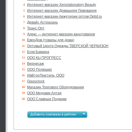
Интернет-магазин Xenolaboratory Beauty
4
Интернет-магазин Домашняя Пивоварня
5
Интернет-магазин бижутерии оптом Optst.ru
6
Девайс Астрахань
7
Транс-Опт
8
Алекс — интернет-магазин канцтоваров
9
ЕвроДом (товары для дома)
10
Оптовый Центр Одежды ТВЕРСКОЙ ЧЕРКИЗОН
11
Блэк Баккара
12
ООО КЦ ПРОГРЕСС
13
Вернисаж
14
ООО Полюшко
15
ИвВторТекстиль, ООО
16
Glassclock
17
Магазин Торгового Оборудования
18
ООО Медовик Алтая
19
ООО Славные Подарки
20