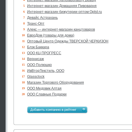
Интернет-магазин Xenolaboratory Beauty
Интернет-магазин Домашняя Пивоварня
5
Интернет-магазин бижутерии оптом Optst.ru
6
Девайс Астрахань
7
Транс-Опт
8
Алекс — интернет-магазин канцтоваров
9
ЕвроДом (товары для дома)
10
Оптовый Центр Одежды ТВЕРСКОЙ ЧЕРКИЗОН
11
Блэк Баккара
12
ООО КЦ ПРОГРЕСС
13
Вернисаж
14
ООО Полюшко
15
ИвВторТекстиль, ООО
16
Glassclock
17
Магазин Торгового Оборудования
18
ООО Медовик Алтая
19
ООО Славные Подарки
20