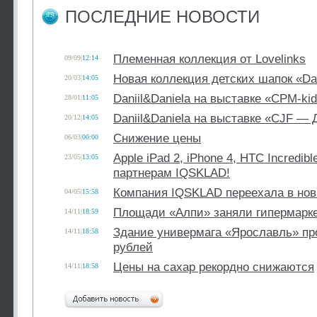
ПОСЛЕДНИЕ НОВОСТИ
Племенная коллекция от Lovelinks
09/09
|
12:14
Новая коллекция детских шапок «Dan
20/03
|
14:05
Daniil&Daniela на выставке «CPM-ki
28/01
|
11:05
Daniil&Daniela на выставке «СJF — 
20/12
|
14:05
Снижение цены
06/03
|
00:00
Apple iPad 2, iPhone 4, HTC Incredibl
23/05
|
13:05
партнерам IQSKLAD!
Компания IQSKLAD переехала в но
04/05
|
15:58
Площади «Алпи» заняли гипермарке
14/11
|
18:59
Здание универмага «Ярославль» пр
14/11
|
18:58
рублей
Цены на сахар рекордно снижаются
14/11
|
18:58