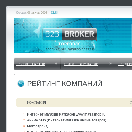
Сегодня
09 августа 2026
|
02:35
РЕЙТИНГ САЙТОВ
РЕЙТИНГ КОМПАНИЙ
ТЕНДЕР
РЕЙТИНГ КОМПАНИЙ
КОМПАНИЯ
Интернет магазин матрасов www.matrashop.ru
1
Аниме Мир (Интернет-магазин аниме товаров)
2
Макротрейд
3
4